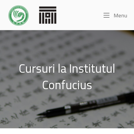
Skip
Home
to
Me
Menu
content
Cursuri la Institutul
Confucius