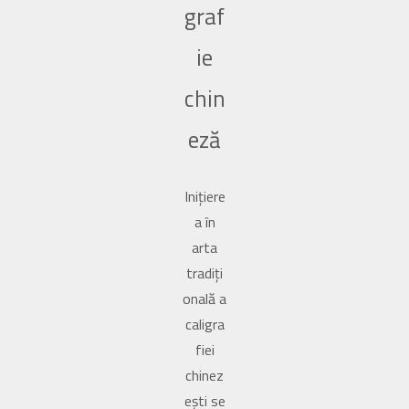
graf
ie
chin
eză
Inițiere
a în
arta
tradiți
onală a
caligra
fiei
chinez
ești se