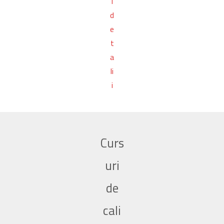
i
d
e
t
a
li
i
Curs
uri
de
cali