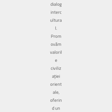
dialog
interc
ultura
l.
Prom
ovăm
valoril
e
civiliz
ației
orient
ale,
oferin
d un