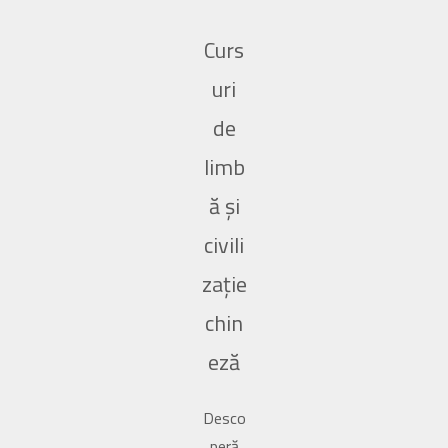
Curs
uri
de
limb
ă și
civili
zație
chin
eză
Desco
peră