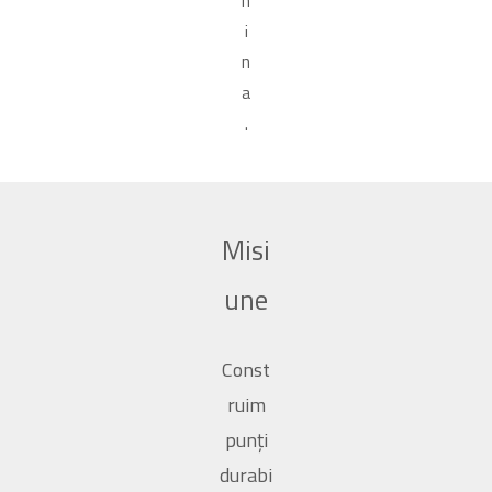
h
i
n
a
.
Misi
une
Const
ruim
punți
durabi