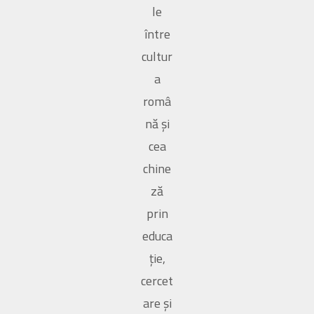
le
între
cultur
a
româ
nă și
cea
chine
ză
prin
educa
ție,
cercet
are și