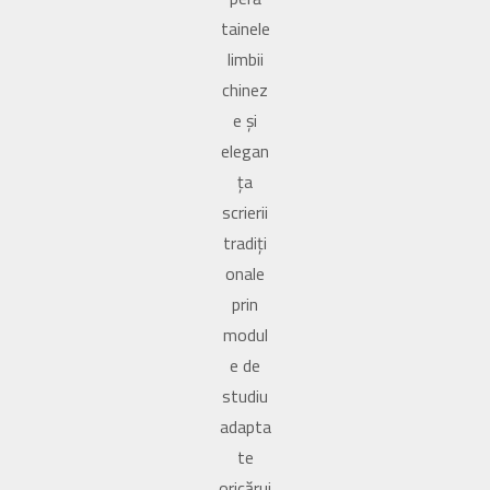
tainele
limbii
chinez
e și
elegan
ța
scrierii
tradiți
onale
prin
modul
e de
studiu
adapta
te
oricărui