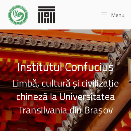
Skip
Home
to
Me
Menu
content
Institutul Confucius
Limbă, cultură și civilizație
chineză la Universitatea
Transilvania din Brașov