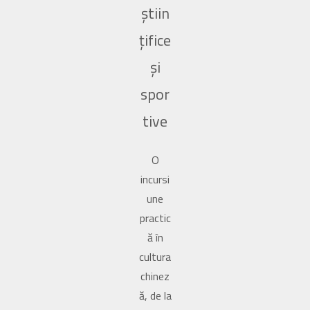
știin
țifice
și
spor
tive
O
incursi
une
practic
ă în
cultura
chinez
ă, de la